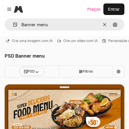
Magnific
Preços
Entrar
Close menu
Limpar
Pesqui
Crie uma imagem com IA
Crie um vídeo com IA
Personalize
PSD Banner menu
PSD
Filtros