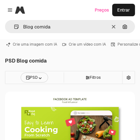
Magnific
Preços
Entrar
Close menu
Limpar
Pesqui
Crie uma imagem com IA
Crie um vídeo com IA
Personalize
PSD Blog comida
PSD
Filtros