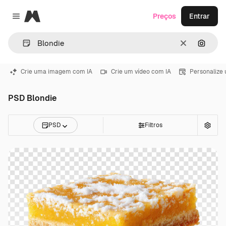
Magnific
Preços
Entrar
Close menu
Limpar
Pesqui
Crie uma imagem com IA
Crie um vídeo com IA
Personalize
PSD Blondie
PSD
Filtros