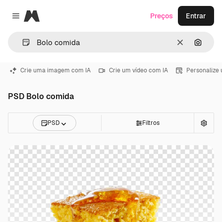
Magnific
Preços
Entrar
Close menu
Limpar
Pesqui
Crie uma imagem com IA
Crie um vídeo com IA
Personalize
PSD Bolo comida
PSD
Filtros