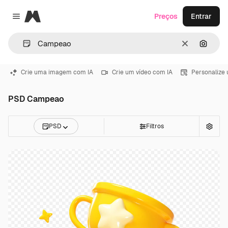
Magnific
Preços
Entrar
Close menu
Limpar
Pesqui
Crie uma imagem com IA
Crie um vídeo com IA
Personalize
PSD Campeao
PSD
Filtros