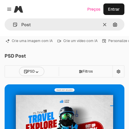
Magnific
Preços
Entrar
Close menu
Limpar
Pesqui
Crie uma imagem com IA
Crie um vídeo com IA
Personalize
PSD Post
PSD
Filtros