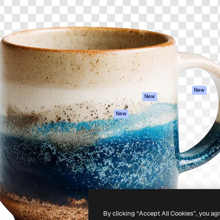
iativa para você direcionar
Spaces
Academy
alho. Mais de 1 milhão de
Assistente de IA
Documentação
e criativos, empresas,
Gerador de
Atendimento
dios.
imagens
Termos e
Gerador de vídeos
condições
Texto para voz
Política de
privacidade
Conteúdo de stock
Originais
MCP para
New
New
Claude/ChatGPT
Política de cooki
Agentes
Central de
New
confiabilidade
API
Afiliados
App móvel
Empresas
Todas as
ferramentas
-
2026
Freepik Company S.L.U.
Todos os direitos reservados
.
By clicking “Accept All Cookies”, you ag