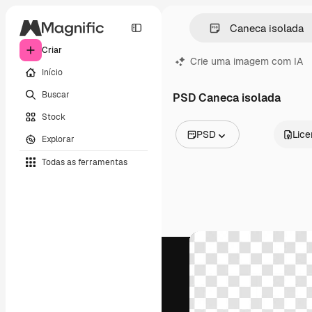
Criar
Crie uma imagem com IA
Início
Buscar
PSD Caneca isolada
Stock
PSD
Lic
Explorar
Todas as imagens
Todas as ferramentas
Vetores
Ilustrações
Fotos
PSD
Modelos
Mockups
Vídeos
Clipes de vídeo
Animações
Modelos de vídeos
Ícones
Modelos 3D
Fontes