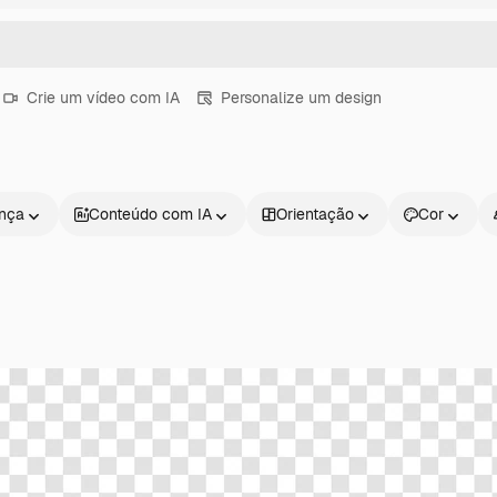
Crie um vídeo com IA
Personalize um design
ença
Conteúdo com IA
Orientação
Cor
Produtos
Começar