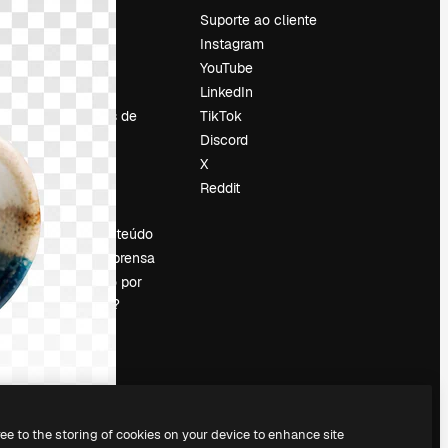
Preços
Suporte ao cliente
Sobre nós
Instagram
Reviews
YouTube
Emprego
LinkedIn
Tendências de
TikTok
pesquisa
Discord
Blog
X
Eventos
Reddit
es
Slidesgo
Vender conteúdo
Sala de imprensa
Procurando por
magnific.ai?
ree to the storing of cookies on your device to enhance site