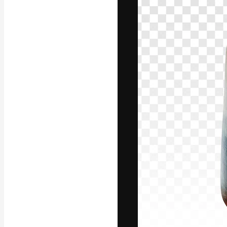
A plataforma cr
seu melhor trab
assinantes entr
agências e estú
Português
Copyright © 2010