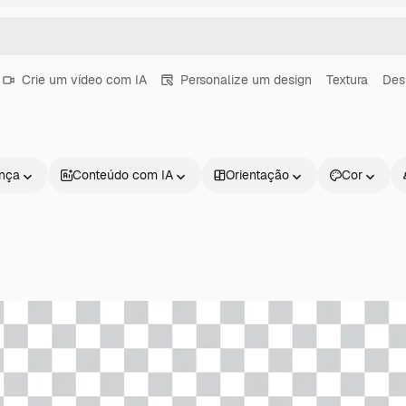
Crie um vídeo com IA
Personalize um design
Textura
Des
ença
Conteúdo com IA
Orientação
Cor
Produtos
Começar