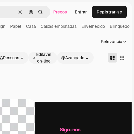
Preços
Entrar
Registrar-se
Limpar
Pesquisar por imagem
Buscar
ign
Papel
Casa
Caixas empilhadas
Envelhecido
Brinquedo
Relevância
Editável
Pessoas
Avançado
on-line
Empresa
Siga-nos