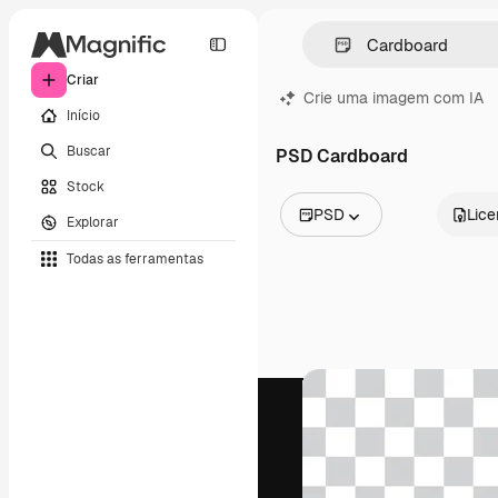
Criar
Crie uma imagem com IA
Início
Buscar
PSD Cardboard
Stock
PSD
Lic
Explorar
Todas as imagens
Todas as ferramentas
Vetores
Ilustrações
Fotos
PSD
Modelos
Mockups
Vídeos
Clipes de vídeo
Animações
Modelos de vídeos
Ícones
Modelos 3D
Fontes