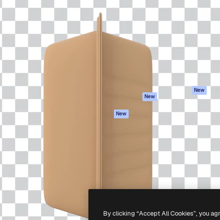
iativa para você direcionar
Spaces
Academy
alho. Mais de 1 milhão de
Assistente de IA
Documentação
e criativos, empresas,
Gerador de
Atendimento
dios.
imagens
Termos e
Gerador de vídeos
condições
Texto para voz
Política de
privacidade
Conteúdo de stock
Originais
MCP para
New
New
Claude/ChatGPT
Política de cooki
Agentes
Central de
New
confiabilidade
API
Afiliados
App móvel
Empresas
Todas as
ferramentas
-
2026
Freepik Company S.L.U.
Todos os direitos reservados
.
By clicking “Accept All Cookies”, you ag