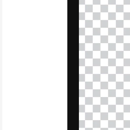
A plataforma cr
seu melhor trab
assinantes entr
agências e estú
Português
Copyright © 2010