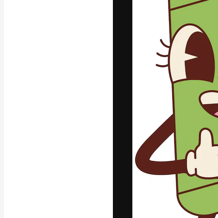
A plataforma cr
seu melhor trab
assinantes entr
agências e estú
Português
Copyright © 2010