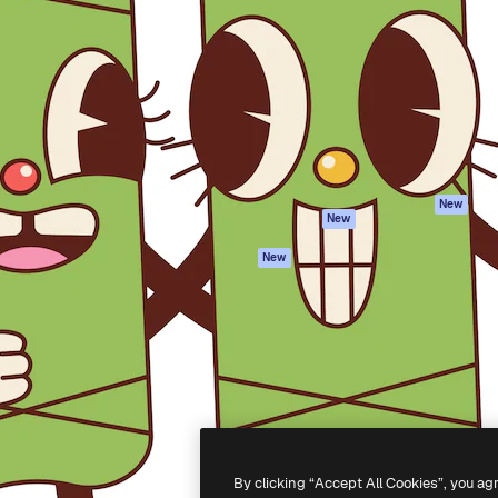
iativa para você direcionar
Spaces
Academy
alho. Mais de 1 milhão de
Assistente de IA
Documentação
e criativos, empresas,
Gerador de
Atendimento
dios.
imagens
Termos e
Gerador de vídeos
condições
Texto para voz
Política de
privacidade
Conteúdo de stock
Originais
MCP para
New
New
Claude/ChatGPT
Política de cooki
Agentes
Central de
New
confiabilidade
API
Afiliados
App móvel
Empresas
Todas as
ferramentas
-
2026
Freepik Company S.L.U.
Todos os direitos reservados
.
By clicking “Accept All Cookies”, you ag