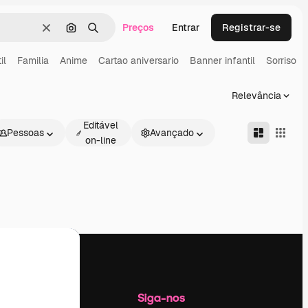
Preços
Entrar
Registrar-se
Limpar
Pesquisar por imagem
Buscar
il
Familia
Anime
Cartao aniversario
Banner infantil
Sorriso
Relevância
Editável
Pessoas
Avançado
on-line
Empresa
Siga-nos