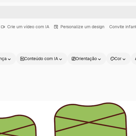
Crie um vídeo com IA
Personalize um design
Convite infant
ença
Conteúdo com IA
Orientação
Cor
Produtos
Começar