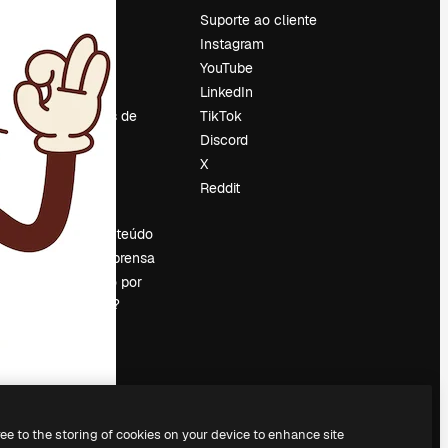
Preços
Suporte ao cliente
Sobre nós
Instagram
Reviews
YouTube
Emprego
LinkedIn
Tendências de
TikTok
pesquisa
Discord
Blog
X
Eventos
Reddit
es
Slidesgo
Vender conteúdo
Sala de imprensa
Procurando por
magnific.ai?
ree to the storing of cookies on your device to enhance site