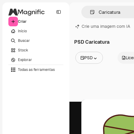
Criar
Crie uma imagem com IA
Início
Buscar
PSD Caricatura
Stock
PSD
Lic
Explorar
Todas as imagens
Todas as ferramentas
Vetores
Ilustrações
Fotos
PSD
Modelos
Mockups
Vídeos
Clipes de vídeo
Animações
Modelos de vídeos
Ícones
Modelos 3D
Fontes