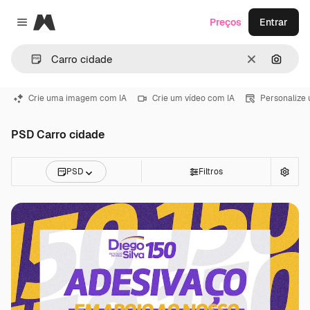
Magnific
Preços
Entrar
Close menu
Limpar
Pesqui
Crie uma imagem com IA
Crie um vídeo com IA
Personalize
PSD Carro cidade
PSD
Filtros