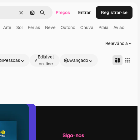
Preços
Entrar
Registrar-se
Limpar
Pesquisar por imagem
Buscar
Arte
Sol
Ferias
Neve
Outono
Chuva
Praia
Aviao
Relevância
Editável
Pessoas
Avançado
on-line
Empresa
Siga-nos