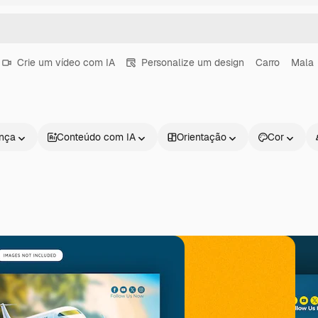
Crie um vídeo com IA
Personalize um design
Carro
Mala
ença
Conteúdo com IA
Orientação
Cor
Produtos
Começar