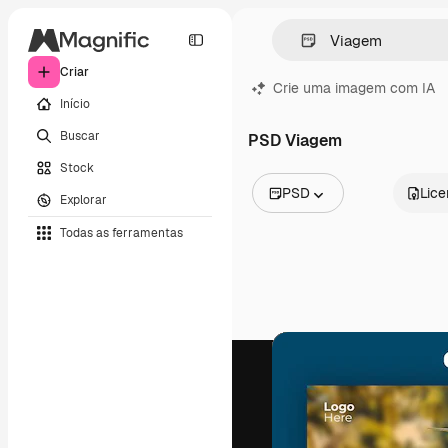
Criar
Crie uma imagem com IA
Início
Buscar
PSD Viagem
Stock
PSD
Lic
Explorar
Todas as imagens
Todas as ferramentas
Vetores
Ilustrações
Fotos
PSD
Modelos
Mockups
Vídeos
Clipes de vídeo
Animações
Modelos de vídeos
Ícones
Modelos 3D
Fontes