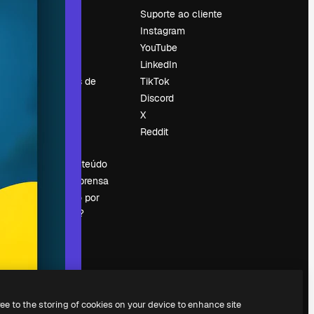
Preços
Suporte ao cliente
Sobre nós
Instagram
Reviews
YouTube
Emprego
LinkedIn
Tendências de
TikTok
pesquisa
Discord
Blog
X
Eventos
Reddit
es
Slidesgo
Vender conteúdo
Sala de imprensa
Procurando por
magnific.ai?
ree to the storing of cookies on your device to enhance site