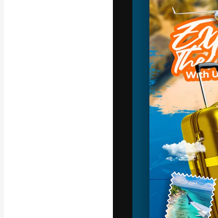
A plataforma cr
seu melhor trab
assinantes entr
agências e estú
Português
Copyright © 2010