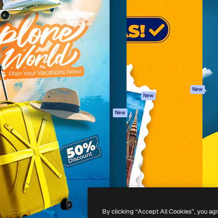
iativa para você direcionar
Spaces
Academy
alho. Mais de 1 milhão de
Assistente de IA
Documentação
e criativos, empresas,
Gerador de
Atendimento
dios.
imagens
Termos e
Gerador de vídeos
condições
Texto para voz
Política de
privacidade
Conteúdo de stock
Originais
MCP para
New
New
Claude/ChatGPT
Política de cooki
Agentes
Central de
New
confiabilidade
API
Afiliados
App móvel
Empresas
Todas as
ferramentas
-
2026
Freepik Company S.L.U.
Todos os direitos reservados
.
By clicking “Accept All Cookies”, you ag