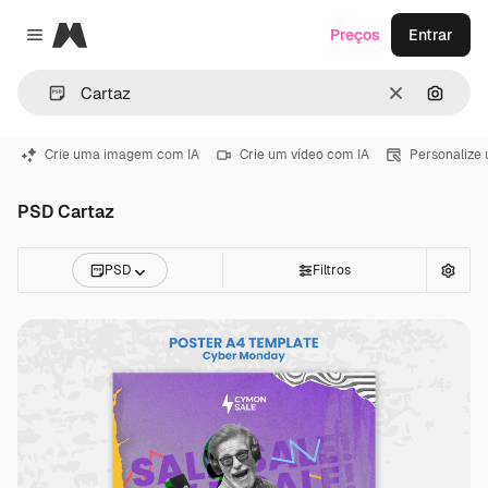
Magnific
Preços
Entrar
Close menu
Limpar
Pesqui
Crie uma imagem com IA
Crie um vídeo com IA
Personalize
PSD Cartaz
PSD
Filtros