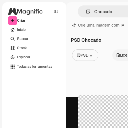
Criar
Crie uma imagem com IA
Início
Buscar
PSD Chocado
Stock
PSD
Lic
Explorar
Todas as imagens
Todas as ferramentas
Vetores
Ilustrações
Fotos
PSD
Modelos
Mockups
Vídeos
Clipes de vídeo
Animações
Modelos de vídeos
Ícones
Modelos 3D
Fontes