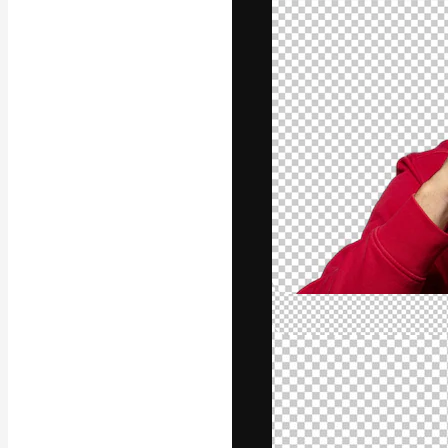
A plataforma cr
seu melhor trab
assinantes entr
agências e estú
Português
Copyright © 2010