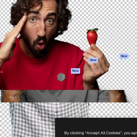
iativa para você direcionar
Spaces
Academy
alho. Mais de 1 milhão de
Assistente de IA
Documentação
e criativos, empresas,
Gerador de
Atendimento
dios.
imagens
Termos e
Gerador de vídeos
condições
Texto para voz
Política de
privacidade
Conteúdo de stock
Originais
MCP para
New
New
Claude/ChatGPT
Política de cooki
Agentes
Central de
New
confiabilidade
API
Afiliados
App móvel
Empresas
Todas as
ferramentas
-
2026
Freepik Company S.L.U.
Todos os direitos reservados
.
By clicking “Accept All Cookies”, you ag