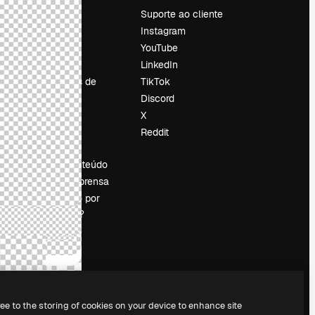
Preços
Suporte ao cliente
Sobre nós
Instagram
Reviews
YouTube
Emprego
LinkedIn
Tendências de
TikTok
pesquisa
Discord
Blog
X
Eventos
Reddit
es
Slidesgo
Vender conteúdo
Sala de imprensa
Procurando por
magnific.ai?
ree to the storing of cookies on your device to enhance site