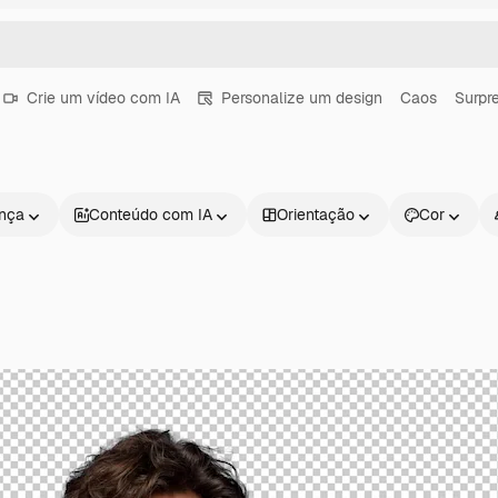
Crie um vídeo com IA
Personalize um design
Caos
Surpr
ença
Conteúdo com IA
Orientação
Cor
Produtos
Começar