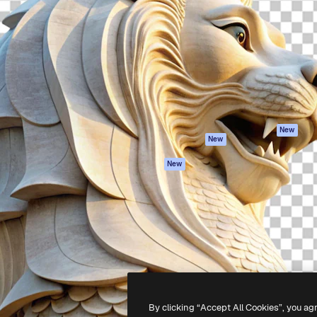
iativa para você direcionar
Spaces
Academy
alho. Mais de 1 milhão de
Assistente de IA
Documentação
e criativos, empresas,
Gerador de
Atendimento
dios.
imagens
Termos e
Gerador de vídeos
condições
Texto para voz
Política de
privacidade
Conteúdo de stock
Originais
MCP para
New
New
Claude/ChatGPT
Política de cooki
Agentes
Central de
New
confiabilidade
API
Afiliados
App móvel
Empresas
Todas as
ferramentas
-
2026
Freepik Company S.L.U.
Todos os direitos reservados
.
By clicking “Accept All Cookies”, you ag