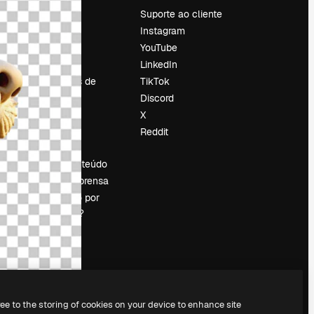
Preços
Suporte ao cliente
Sobre nós
Instagram
Reviews
YouTube
Emprego
LinkedIn
Tendências de
TikTok
pesquisa
Discord
Blog
X
Eventos
Reddit
es
Slidesgo
Vender conteúdo
Sala de imprensa
Procurando por
magnific.ai?
ree to the storing of cookies on your device to enhance site