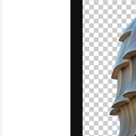
A plataforma cr
seu melhor trab
assinantes entr
agências e estú
Português
Copyright © 2010