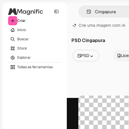
Criar
Crie uma imagem com IA
Início
Buscar
PSD Cingapura
Stock
PSD
Lic
Explorar
Todas as imagens
Todas as ferramentas
Vetores
Ilustrações
Fotos
PSD
Modelos
Mockups
Vídeos
Clipes de vídeo
Animações
Modelos de vídeos
Ícones
Modelos 3D
Fontes