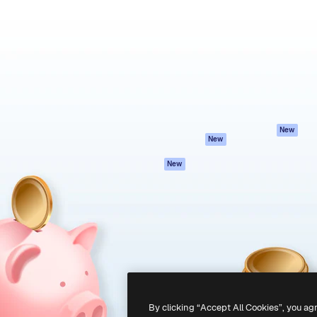
iativa para você direcionar
Spaces
Academy
alho. Mais de 1 milhão de
Assistente de IA
Documentação
e criativos, empresas,
Gerador de
Atendimento
dios.
imagens
Termos e
Gerador de vídeos
condições
Texto para voz
Política de
privacidade
Conteúdo de stock
Originais
MCP para
New
New
Claude/ChatGPT
Política de cooki
Agentes
Central de
New
confiabilidade
API
Afiliados
App móvel
Empresas
Todas as
ferramentas
-
2026
Freepik Company S.L.U.
Todos os direitos reservados
.
By clicking “Accept All Cookies”, you ag