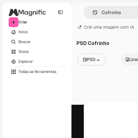
Criar
Crie uma imagem com IA
Início
Buscar
PSD Cofrinho
Stock
PSD
Lic
Explorar
Todas as imagens
Todas as ferramentas
Vetores
Ilustrações
Fotos
PSD
Modelos
Mockups
Vídeos
Clipes de vídeo
Animações
Modelos de vídeos
Ícones
Modelos 3D
Fontes