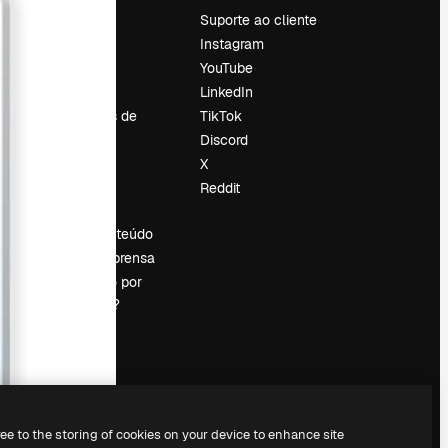
Preços
Suporte ao cliente
Sobre nós
Instagram
Reviews
YouTube
Emprego
LinkedIn
Tendências de
TikTok
pesquisa
Discord
Blog
X
Eventos
Reddit
es
Slidesgo
Vender conteúdo
Sala de imprensa
Procurando por
magnific.ai?
ree to the storing of cookies on your device to enhance site