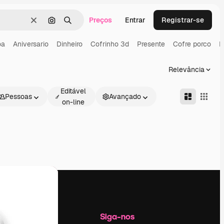
Preços
Entrar
Registrar-se
Limpar
Pesquisar por imagem
Buscar
oa
Aniversario
Dinheiro
Cofrinho 3d
Presente
Cofre porco
M
Relevância
Editável
Pessoas
Avançado
on-line
Empresa
Siga-nos