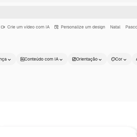
Crie um vídeo com IA
Personalize um design
Natal
Pasc
ença
Conteúdo com IA
Orientação
Cor
Produtos
Começar