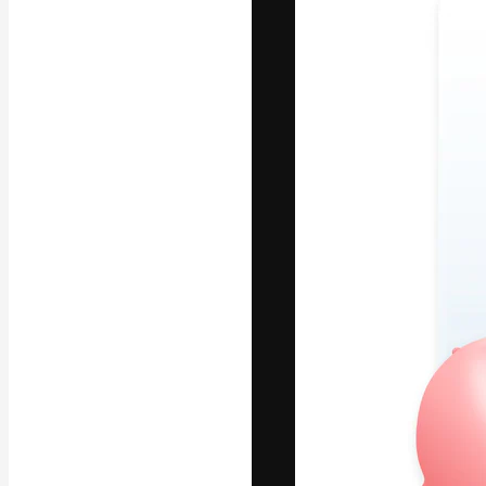
A plataforma cr
seu melhor trab
assinantes entr
agências e estú
Português
Copyright © 2010