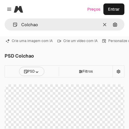
Magnific
Preços
Entrar
Close menu
Limpar
Pesqui
Crie uma imagem com IA
Crie um vídeo com IA
Personalize
PSD Colchao
PSD
Filtros