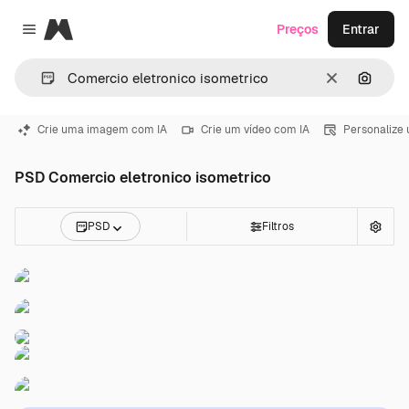
Magnific
Preços
Entrar
Close menu
Limpar
Pesqui
Crie uma imagem com IA
Crie um vídeo com IA
Personalize
PSD Comercio eletronico isometrico
PSD
Filtros