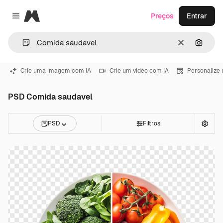
Magnific
Preços
Entrar
Close menu
Limpar
Pesqui
Crie uma imagem com IA
Crie um vídeo com IA
Personalize
PSD Comida saudavel
PSD
Filtros