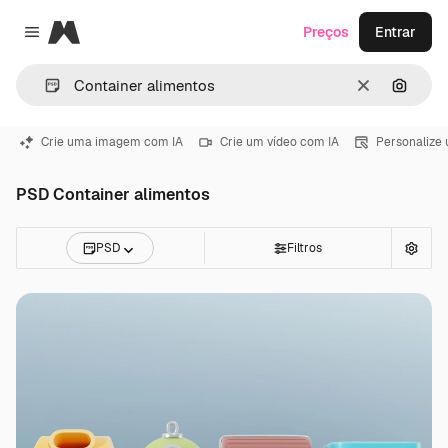
Magnific
Preços
Entrar
Close menu
Limpar
Pesqui
Crie uma imagem com IA
Crie um vídeo com IA
Personalize
PSD Container alimentos
PSD
Filtros