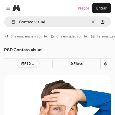
Magnific
Preços
Entrar
Close menu
Limpar
Pesqui
Crie uma imagem com IA
Crie um vídeo com IA
Personalize
PSD Contato visual
PSD
Filtros