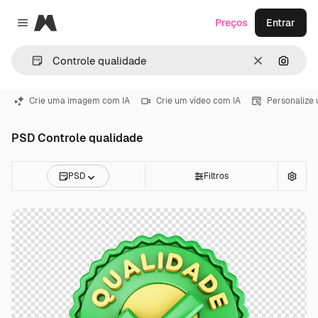
Magnific
Preços
Entrar
Close menu
Limpar
Pesqui
Crie uma imagem com IA
Crie um vídeo com IA
Personalize
PSD Controle qualidade
PSD
Filtros