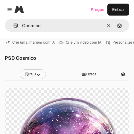
Magnific
Preços
Entrar
Close menu
Limpar
Pesqui
Crie uma imagem com IA
Crie um vídeo com IA
Personalize
PSD Cosmico
PSD
Filtros