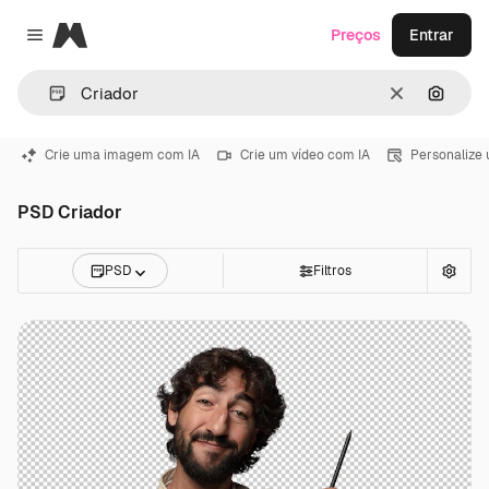
Magnific
Preços
Entrar
Close menu
Limpar
Pesqui
Crie uma imagem com IA
Crie um vídeo com IA
Personalize
PSD Criador
PSD
Filtros