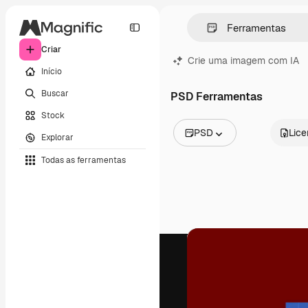
Criar
Crie uma imagem com IA
Início
Buscar
PSD Ferramentas
Stock
PSD
Lic
Explorar
Todas as imagens
Todas as ferramentas
Vetores
Ilustrações
Fotos
PSD
Modelos
Mockups
Vídeos
Clipes de vídeo
Animações
Modelos de vídeos
Ícones
Modelos 3D
Fontes