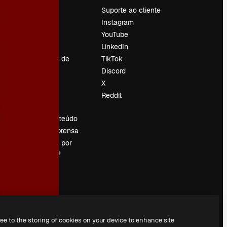
Preços
Suporte ao cliente
Sobre nós
Instagram
Reviews
YouTube
Emprego
LinkedIn
Tendências de
TikTok
pesquisa
Discord
Blog
X
Eventos
Reddit
es
Slidesgo
Vender conteúdo
Sala de imprensa
Procurando por
magnific.ai?
ree to the storing of cookies on your device to enhance site