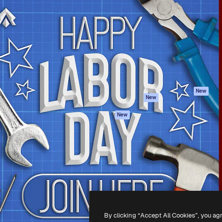
iativa para você direcionar
Spaces
Academy
alho. Mais de 1 milhão de
Assistente de IA
Documentação
e criativos, empresas,
Gerador de
Atendimento
dios.
imagens
Termos e
Gerador de vídeos
condições
Texto para voz
Política de
privacidade
Conteúdo de stock
Originais
MCP para
New
New
Claude/ChatGPT
Política de cooki
Agentes
Central de
New
confiabilidade
API
Afiliados
App móvel
Empresas
Todas as
ferramentas
-
2026
Freepik Company S.L.U.
Todos os direitos reservados
.
By clicking “Accept All Cookies”, you ag