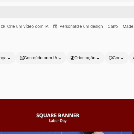
Crie um vídeo com IA
Personalize um design
Carro
Madei
ença
Conteúdo com IA
Orientação
Cor
Produtos
Começar