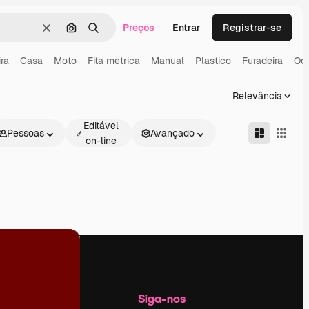
Preços
Entrar
Registrar-se
Limpar
Pesquisar por imagem
Buscar
ra
Casa
Moto
Fita metrica
Manual
Plastico
Furadeira
Oc
Relevância
Editável
Pessoas
Avançado
on-line
Empresa
Siga-nos