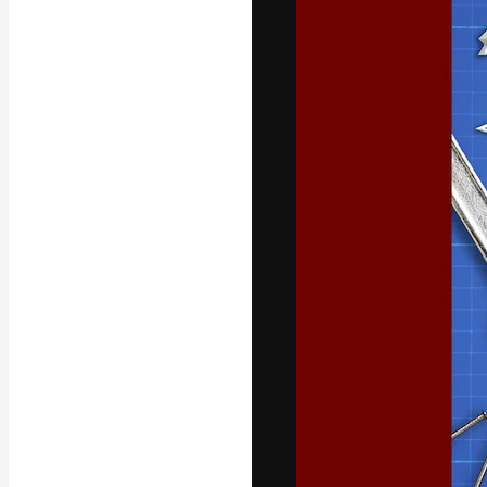
A plataforma cr
seu melhor trab
assinantes entr
agências e estú
Português
Copyright © 2010