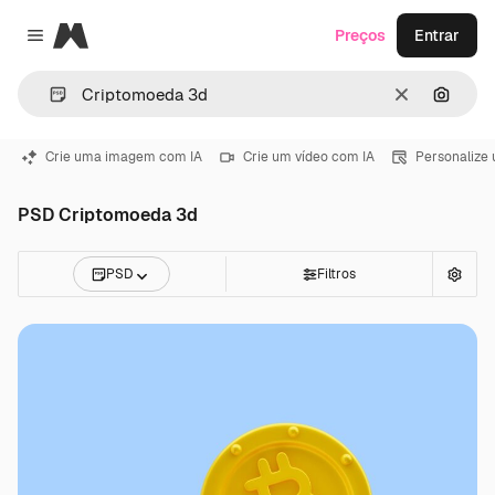
Magnific
Preços
Entrar
Close menu
Limpar
Pesqui
Crie uma imagem com IA
Crie um vídeo com IA
Personalize
PSD Criptomoeda 3d
PSD
Filtros