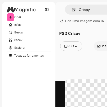
Criar
Crie uma imagem com IA
Início
Buscar
PSD Crispy
Stock
PSD
Lic
Explorar
Todas as imagens
Todas as ferramentas
Vetores
Ilustrações
Fotos
PSD
Modelos
Mockups
Vídeos
Clipes de vídeo
Animações
Modelos de vídeos
Ícones
Modelos 3D
Fontes