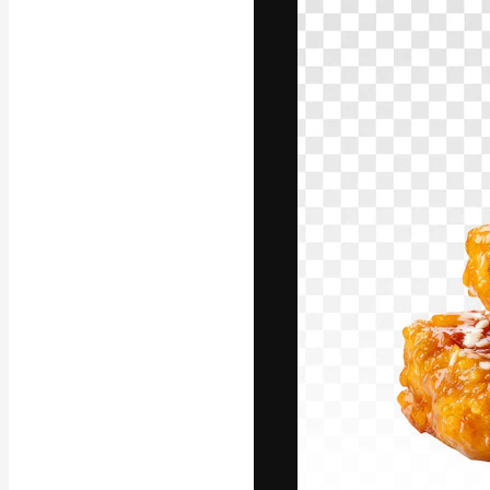
A plataforma cr
seu melhor trab
assinantes entr
agências e estú
Português
Copyright © 2010