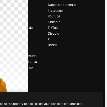
Preços
Suporte ao cliente
Sobre nós
Instagram
Reviews
YouTube
Emprego
LinkedIn
Tendências de
TikTok
pesquisa
Discord
Blog
X
Eventos
Reddit
es
Slidesgo
Vender conteúdo
Sala de imprensa
Procurando por
magnific.ai?
ree to the storing of cookies on your device to enhance site