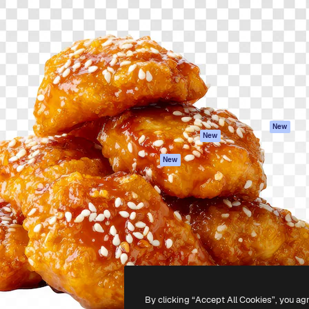
iativa para você direcionar
Spaces
Academy
alho. Mais de 1 milhão de
Assistente de IA
Documentação
e criativos, empresas,
Gerador de
Atendimento
dios.
imagens
Termos e
Gerador de vídeos
condições
Texto para voz
Política de
privacidade
Conteúdo de stock
Originais
MCP para
New
New
Claude/ChatGPT
Política de cooki
Agentes
Central de
New
confiabilidade
API
Afiliados
App móvel
Empresas
Todas as
ferramentas
-
2026
Freepik Company S.L.U.
Todos os direitos reservados
.
By clicking “Accept All Cookies”, you ag