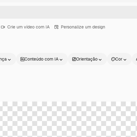
Crie um vídeo com IA
Personalize um design
ença
Conteúdo com IA
Orientação
Cor
Produtos
Começar