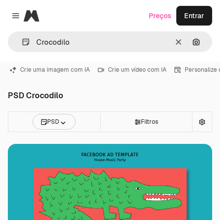
Magnific
Preços
Entrar
Close menu
Limpar
Pesqui
Crie uma imagem com IA
Crie um vídeo com IA
Personalize
PSD Crocodilo
PSD
Filtros