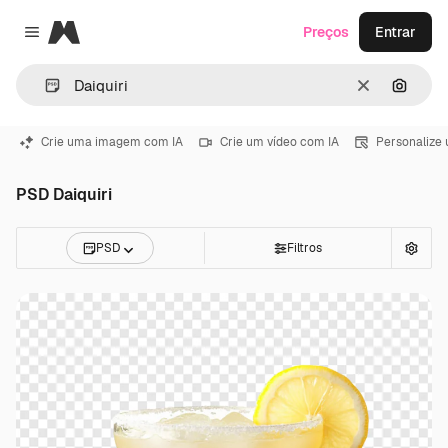
Magnific
Preços
Entrar
Close menu
Limpar
Pesqui
Crie uma imagem com IA
Crie um vídeo com IA
Personalize
PSD Daiquiri
PSD
Filtros