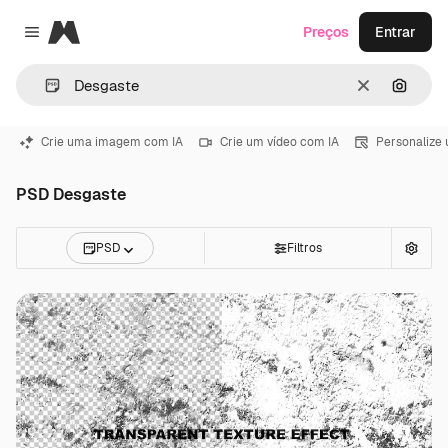
Magnific
Preços
Entrar
Close menu
Limpar
Pesqui
Crie uma imagem com IA
Crie um vídeo com IA
Personalize
PSD Desgaste
PSD
Filtros