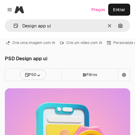
Magnific
Preços
Entrar
Close menu
Limpar
Pesqui
Crie uma imagem com IA
Crie um vídeo com IA
Personalize
PSD Design app ui
PSD
Filtros