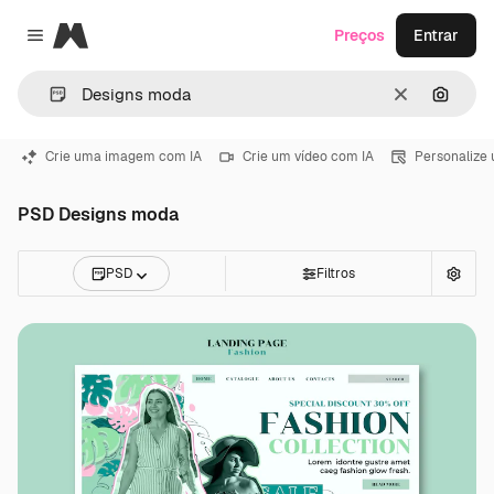
Magnific
Preços
Entrar
Close menu
Limpar
Pesqui
Crie uma imagem com IA
Crie um vídeo com IA
Personalize
PSD Designs moda
PSD
Filtros