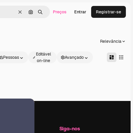
Preços
Entrar
Registrar-se
Limpar
Pesquisar por imagem
Buscar
Relevância
Editável
Pessoas
Avançado
on-line
Empresa
Siga-nos