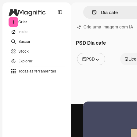
Criar
Crie uma imagem com IA
Início
Buscar
PSD Dia cafe
Stock
PSD
Lic
Explorar
Todas as imagens
Todas as ferramentas
Vetores
Ilustrações
Fotos
PSD
Modelos
Mockups
Vídeos
Clipes de vídeo
Animações
Modelos de vídeos
Ícones
Modelos 3D
Fontes