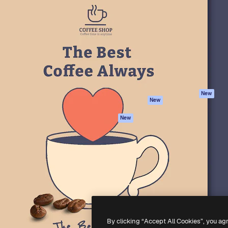
iativa para você direcionar
Spaces
Academy
alho. Mais de 1 milhão de
Assistente de IA
Documentação
e criativos, empresas,
Gerador de
Atendimento
dios.
imagens
Termos e
Gerador de vídeos
condições
Texto para voz
Política de
privacidade
Conteúdo de stock
Originais
MCP para
New
New
Claude/ChatGPT
Política de cooki
Agentes
Central de
New
confiabilidade
API
Afiliados
App móvel
Empresas
Todas as
ferramentas
-
2026
Freepik Company S.L.U.
Todos os direitos reservados
.
By clicking “Accept All Cookies”, you ag