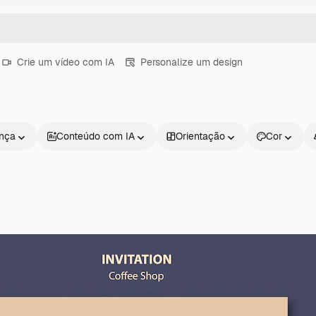
Crie um vídeo com IA
Personalize um design
ença
Conteúdo com IA
Orientação
Cor
Produtos
Começar