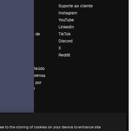
Preços
Suporte ao cliente
Sobre nós
Instagram
Reviews
YouTube
Emprego
LinkedIn
Tendências de
TikTok
pesquisa
Discord
Blog
X
Eventos
Reddit
es
Slidesgo
Vender conteúdo
Sala de imprensa
Procurando por
magnific.ai?
ree to the storing of cookies on your device to enhance site