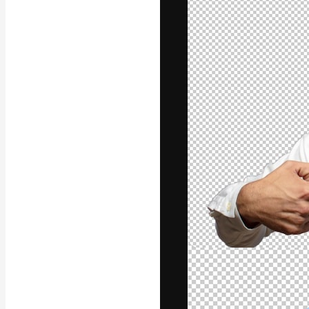
A plataforma cr
seu melhor trab
assinantes entr
agências e estú
Português
Copyright © 2010