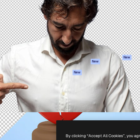
iativa para você direcionar
Spaces
Academy
alho. Mais de 1 milhão de
Assistente de IA
Documentação
e criativos, empresas,
Gerador de
Atendimento
dios.
imagens
Termos e
Gerador de vídeos
condições
Texto para voz
Política de
privacidade
Conteúdo de stock
Originais
MCP para
New
New
Claude/ChatGPT
Política de cooki
Agentes
Central de
New
confiabilidade
API
Afiliados
App móvel
Empresas
Todas as
ferramentas
-
2026
Freepik Company S.L.U.
Todos os direitos reservados
.
By clicking “Accept All Cookies”, you ag