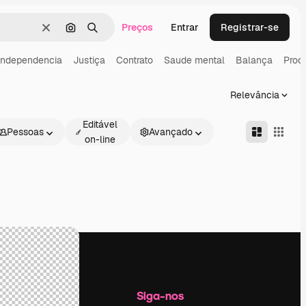
Preços
Entrar
Registrar-se
Limpar
Pesquisar por imagem
Buscar
Independencia
Justiça
Contrato
Saude mental
Balança
Proce
Relevância
Editável
Pessoas
Avançado
on-line
Empresa
Siga-nos