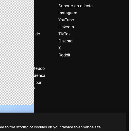
Preços
Suporte ao cliente
Sobre nós
Instagram
Reviews
YouTube
Emprego
LinkedIn
Tendências de
TikTok
pesquisa
Discord
Blog
X
Eventos
Reddit
es
Slidesgo
Vender conteúdo
Sala de imprensa
Procurando por
magnific.ai?
ree to the storing of cookies on your device to enhance site