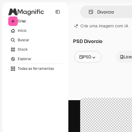
Criar
Crie uma imagem com IA
Início
Buscar
PSD Divorcio
Stock
PSD
Lic
Explorar
Todas as imagens
Todas as ferramentas
Vetores
Ilustrações
Fotos
PSD
Modelos
Mockups
Vídeos
Clipes de vídeo
Animações
Modelos de vídeos
Ícones
Modelos 3D
Fontes