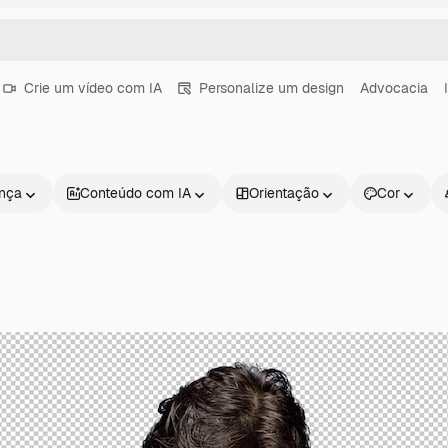
Crie um vídeo com IA
Personalize um design
Advocacia
ença
Conteúdo com IA
Orientação
Cor
Produtos
Começar