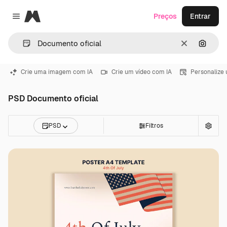
Magnific
Preços
Entrar
Close menu
Limpar
Pesqui
Crie uma imagem com IA
Crie um vídeo com IA
Personalize
PSD Documento oficial
PSD
Filtros