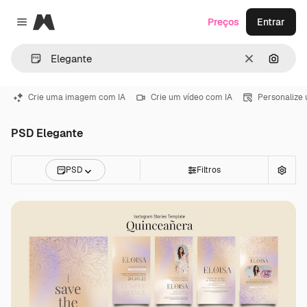
Magnific
Preços
Entrar
Close menu
Limpar
Pesqui
Crie uma imagem com IA
Crie um vídeo com IA
Personalize
PSD Elegante
PSD
Filtros