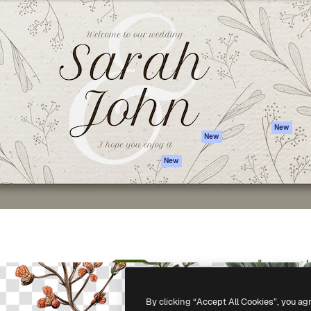
iativa para você direcionar
Spaces
Academy
alho. Mais de 1 milhão de
Assistente de IA
Documentação
e criativos, empresas,
Gerador de
Atendimento
dios.
imagens
Termos e
Gerador de vídeos
condições
Texto para voz
Política de
privacidade
Conteúdo de stock
Originais
MCP para
New
New
Claude/ChatGPT
Política de cooki
Agentes
Central de
New
confiabilidade
API
Afiliados
App móvel
Empresas
Todas as
ferramentas
-
2026
Freepik Company S.L.U.
Todos os direitos reservados
.
By clicking “Accept All Cookies”, you ag