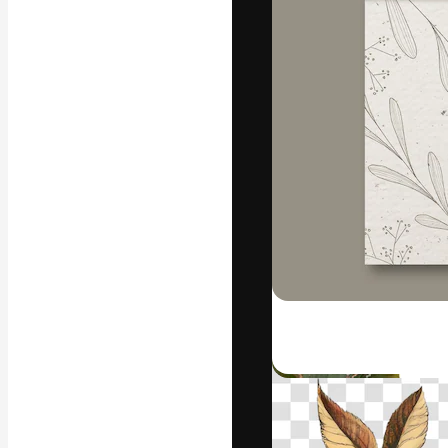
A plataforma cr
seu melhor trab
assinantes entr
agências e estú
Português
Copyright © 2010