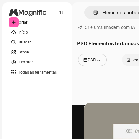
Criar
Crie uma imagem com IA
Início
Buscar
PSD Elementos botanico
Stock
PSD
Lic
Explorar
Todas as imagens
Todas as ferramentas
Vetores
Ilustrações
Fotos
PSD
Modelos
Mockups
Vídeos
Clipes de vídeo
Animações
Modelos de vídeos
Ícones
Modelos 3D
Fontes