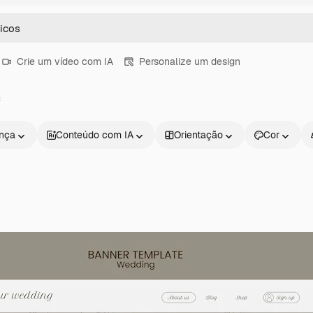
Crie um vídeo com IA
Personalize um design
s
ença
Conteúdo com IA
Orientação
Cor
Produtos
Começar