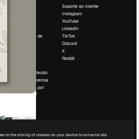
Preços
Suporte ao cliente
Sobre nós
Instagram
Reviews
YouTube
Emprego
LinkedIn
Tendências de
TikTok
pesquisa
Discord
Blog
X
Eventos
Reddit
es
Slidesgo
Vender conteúdo
Sala de imprensa
Procurando por
magnific.ai?
ree to the storing of cookies on your device to enhance site