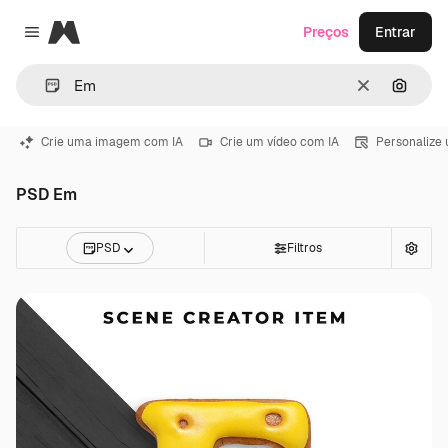
Magnific
Preços
Entrar
Close menu
Limpar
Pesqui
Crie uma imagem com IA
Crie um vídeo com IA
Personalize
PSD Em
PSD
Filtros