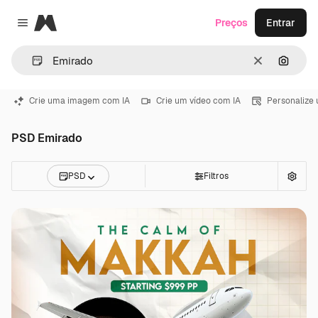
Magnific
Preços
Entrar
Close menu
Limpar
Pesqui
Crie uma imagem com IA
Crie um vídeo com IA
Personalize
PSD Emirado
PSD
Filtros