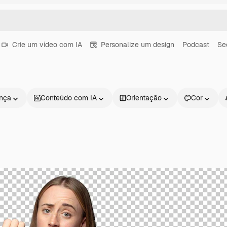
Crie um vídeo com IA
Personalize um design
Podcast
Se
ença
Conteúdo com IA
Orientação
Cor
Produtos
Começar