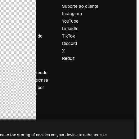
Preços
Suporte ao cliente
Sobre nós
Instagram
Reviews
YouTube
Emprego
LinkedIn
Tendências de
TikTok
pesquisa
Discord
Blog
X
Eventos
Reddit
es
Slidesgo
Vender conteúdo
Sala de imprensa
Procurando por
magnific.ai?
ree to the storing of cookies on your device to enhance site