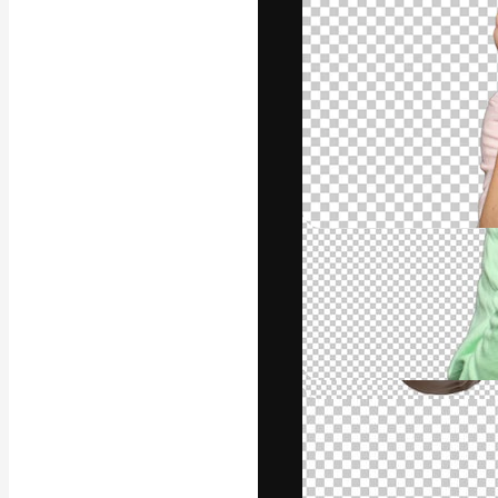
A plataforma cr
seu melhor trab
assinantes entr
agências e estú
Português
Copyright © 2010