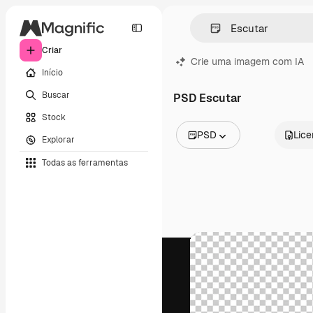
Criar
Crie uma imagem com IA
Início
Buscar
PSD Escutar
Stock
PSD
Lic
Explorar
Todas as imagens
Todas as ferramentas
Vetores
Ilustrações
Fotos
PSD
Modelos
Mockups
Vídeos
Clipes de vídeo
Animações
Modelos de vídeos
Ícones
Modelos 3D
Fontes