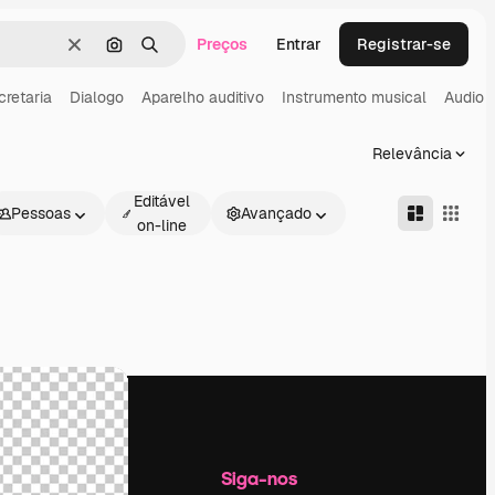
Preços
Entrar
Registrar-se
Limpar
Pesquisar por imagem
Buscar
cretaria
Dialogo
Aparelho auditivo
Instrumento musical
Audio
Relevância
Editável
Pessoas
Avançado
on-line
Empresa
Siga-nos