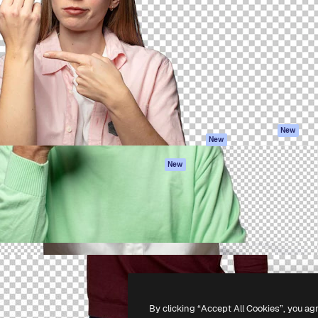
iativa para você direcionar
Spaces
Academy
alho. Mais de 1 milhão de
Assistente de IA
Documentação
e criativos, empresas,
Gerador de
Atendimento
dios.
imagens
Termos e
Gerador de vídeos
condições
Texto para voz
Política de
privacidade
Conteúdo de stock
Originais
MCP para
New
New
Claude/ChatGPT
Política de cooki
Agentes
Central de
New
confiabilidade
API
Afiliados
App móvel
Empresas
Todas as
ferramentas
-
2026
Freepik Company S.L.U.
Todos os direitos reservados
.
By clicking “Accept All Cookies”, you ag