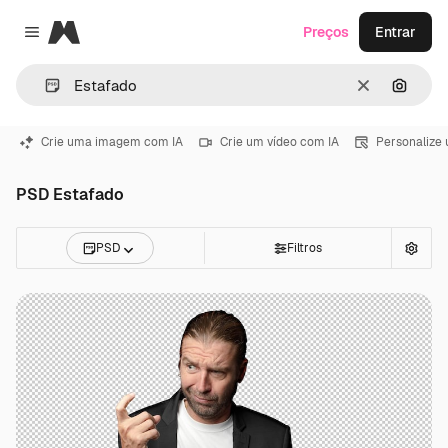
Magnific
Preços
Entrar
Close menu
Limpar
Pesqui
Crie uma imagem com IA
Crie um vídeo com IA
Personalize
PSD Estafado
PSD
Filtros