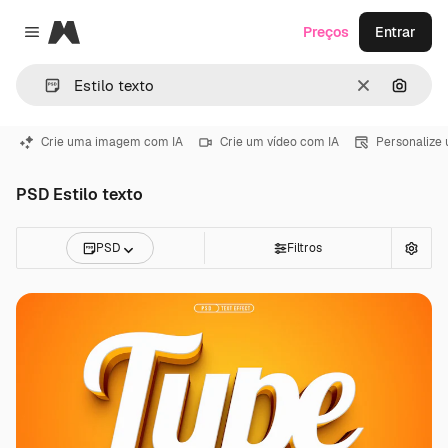
Magnific
Preços
Entrar
Close menu
Limpar
Pesqui
Crie uma imagem com IA
Crie um vídeo com IA
Personalize
PSD Estilo texto
PSD
Filtros