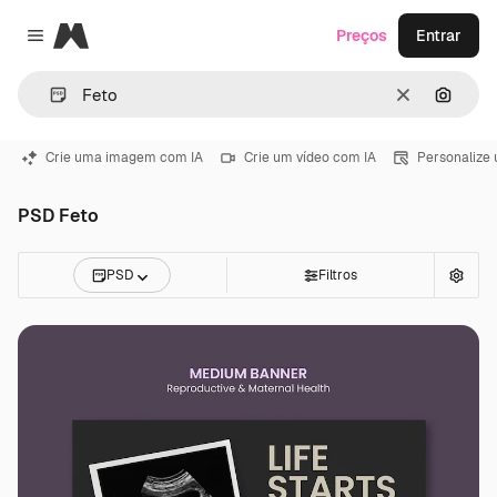
Magnific
Preços
Entrar
Close menu
Limpar
Pesqui
Crie uma imagem com IA
Crie um vídeo com IA
Personalize
PSD Feto
PSD
Filtros