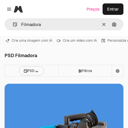
Magnific
Preços
Entrar
Close menu
Limpar
Pesqui
Crie uma imagem com IA
Crie um vídeo com IA
Personalize
PSD Filmadora
PSD
Filtros