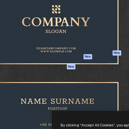
iativa para você direcionar
Spaces
Academy
alho. Mais de 1 milhão de
Assistente de IA
Documentação
e criativos, empresas,
Gerador de
Atendimento
dios.
imagens
Termos e
Gerador de vídeos
condições
Texto para voz
Política de
privacidade
Conteúdo de stock
Originais
MCP para
New
New
Claude/ChatGPT
Política de cooki
Agentes
Central de
New
confiabilidade
API
Afiliados
App móvel
Empresas
Todas as
ferramentas
-
2026
Freepik Company S.L.U.
Todos os direitos reservados
.
By clicking “Accept All Cookies”, you ag