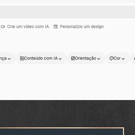
Crie um vídeo com IA
Personalize um design
ença
Conteúdo com IA
Orientação
Cor
Produtos
Começar