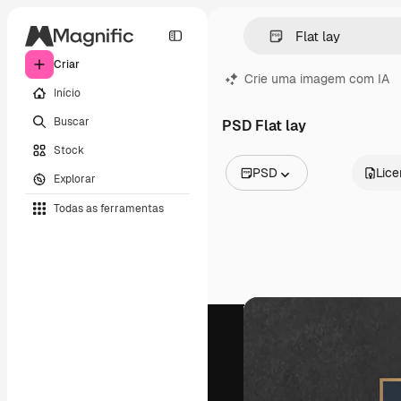
Criar
Crie uma imagem com IA
Início
Buscar
PSD Flat lay
Stock
PSD
Lic
Explorar
Todas as imagens
Todas as ferramentas
Vetores
Ilustrações
Fotos
PSD
Modelos
Mockups
Vídeos
Clipes de vídeo
Animações
Modelos de vídeos
Ícones
Modelos 3D
Fontes