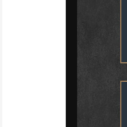
A plataforma cr
seu melhor trab
assinantes entr
agências e estú
Português
Copyright © 2010