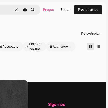
Preços
Entrar
Registrar-se
Limpar
Pesquisar por imagem
Buscar
Relevância
Editável
Pessoas
Avançado
on-line
Empresa
Siga-nos