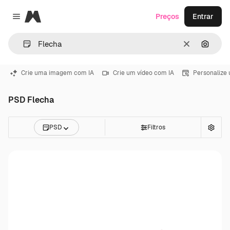
Magnific
Preços
Entrar
Close menu
Limpar
Pesqui
Crie uma imagem com IA
Crie um vídeo com IA
Personalize
PSD Flecha
PSD
Filtros