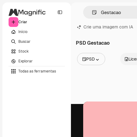
Criar
Crie uma imagem com IA
Início
Buscar
PSD Gestacao
Stock
PSD
Lic
Explorar
Todas as imagens
Todas as ferramentas
Vetores
Ilustrações
Fotos
PSD
Modelos
Mockups
Vídeos
Clipes de vídeo
Animações
Modelos de vídeos
Ícones
Modelos 3D
Fontes