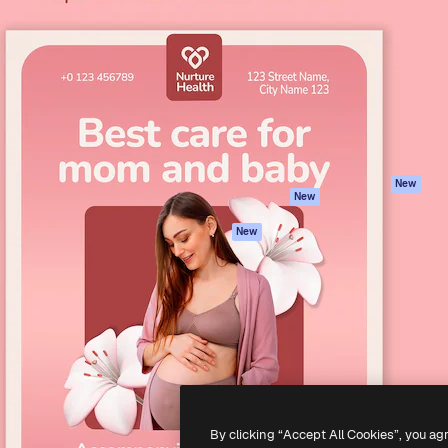
iativa para você direcionar
Spaces
Academy
alho. Mais de 1 milhão de
Assistente de IA
Documentação
e criativos, empresas,
Gerador de
Atendimento
dios.
imagens
Termos e
Gerador de vídeos
condições
Texto para voz
Política de
privacidade
Conteúdo de stock
Originais
MCP para
New
New
Claude/ChatGPT
Política de cooki
Agentes
Central de
New
confiabilidade
API
Afiliados
App móvel
Empresas
Todas as
ferramentas
-
2026
Freepik Company S.L.U.
Todos os direitos reservados
.
By clicking “Accept All Cookies”, you ag