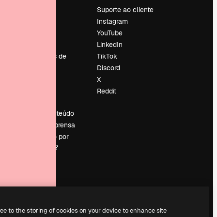
Preços
Suporte ao cliente
Sobre nós
Instagram
Reviews
YouTube
Emprego
LinkedIn
Tendências de
TikTok
pesquisa
Discord
Blog
X
Eventos
Reddit
es
Slidesgo
Vender conteúdo
Sala de imprensa
Procurando por
magnific.ai?
ree to the storing of cookies on your device to enhance site