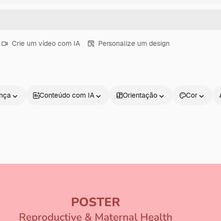
Crie um vídeo com IA
Personalize um design
ença
Conteúdo com IA
Orientação
Cor
Produtos
Começar