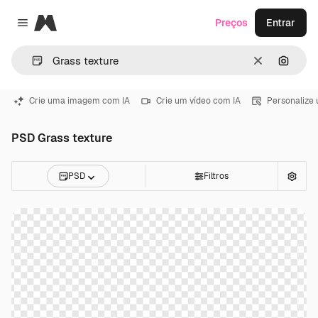
Magnific
Preços
Entrar
Close menu
Limpar
Pesqui
Crie uma imagem com IA
Crie um vídeo com IA
Personalize
PSD Grass texture
PSD
Filtros