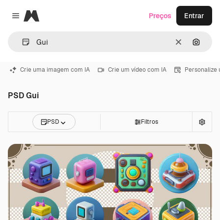
Magnific
Preços
Entrar
Close menu
Limpar
Pesqui
Crie uma imagem com IA
Crie um vídeo com IA
Personalize
PSD Gui
PSD
Filtros