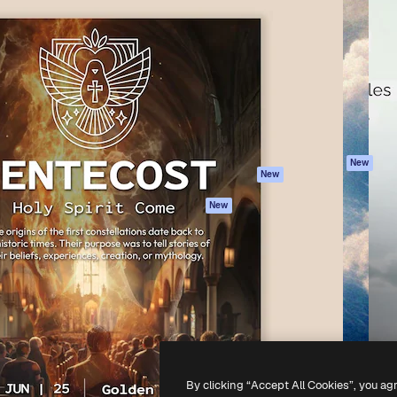
iativa para você direcionar
Spaces
Academy
alho. Mais de 1 milhão de
Assistente de IA
Documentação
e criativos, empresas,
Gerador de
Atendimento
dios.
imagens
Termos e
Gerador de vídeos
condições
Texto para voz
Política de
privacidade
Conteúdo de stock
Originais
MCP para
New
New
Claude/ChatGPT
Política de cooki
Agentes
Central de
New
confiabilidade
API
Afiliados
App móvel
Empresas
Todas as
ferramentas
-
2026
Freepik Company S.L.U.
Todos os direitos reservados
.
By clicking “Accept All Cookies”, you ag