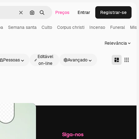
Preços
Entrar
Registrar-se
Limpar
Pesquisar por imagem
Buscar
oa
Semana santa
Culto
Corpus christi
Incenso
Funeral
Mis
Relevância
Editável
Pessoas
Avançado
on-line
Empresa
Siga-nos