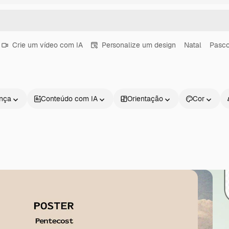
Crie um vídeo com IA
Personalize um design
Natal
Pasc
ença
Conteúdo com IA
Orientação
Cor
Produtos
Começar