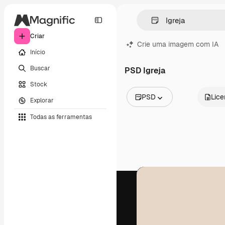
Criar
Crie uma imagem com IA
Início
Buscar
PSD Igreja
Stock
PSD
Lic
Explorar
Todas as imagens
Todas as ferramentas
Vetores
Ilustrações
Fotos
PSD
Modelos
Mockups
Vídeos
Clipes de vídeo
Animações
Modelos de vídeos
Ícones
Modelos 3D
Fontes