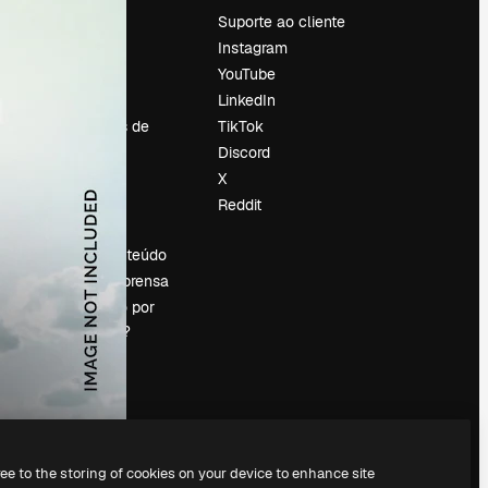
Preços
Suporte ao cliente
Sobre nós
Instagram
Reviews
YouTube
Emprego
LinkedIn
Tendências de
TikTok
pesquisa
Discord
Blog
X
Eventos
Reddit
es
Slidesgo
Vender conteúdo
Sala de imprensa
Procurando por
magnific.ai?
ree to the storing of cookies on your device to enhance site