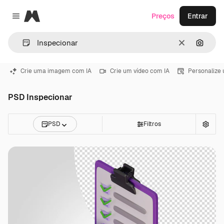
Magnific
Preços
Entrar
Close menu
Limpar
Pesqui
Crie uma imagem com IA
Crie um vídeo com IA
Personalize
PSD Inspecionar
PSD
Filtros